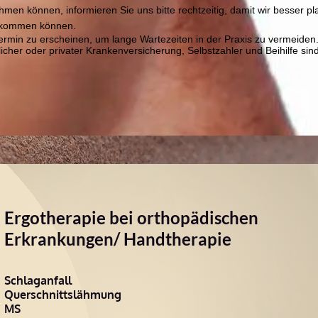
ehmen können, informieren Sie uns bitte rechtzeitig, damit wir besser 
bekommen können.
Termin zu erscheinen, um lange Wartezeiten in der Praxis zu vermeiden
icher oder privater Krankenversicherung, Selbstzahler und Beihilfe sin
Ergotherapie bei orthopädischen
Erkrankungen/ Handtherapie
Schlaganfall
Querschnittslähmung
MS