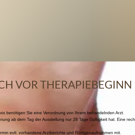
ICH VOR THERAPIEBEGINN
Praxis benötigen Sie eine Verordnung von Ihrem behandelnden Ar
dnung ab dem Tag der Ausstellung nur 28 Tage Gültigkeit hat. Eine rech
Termin evtl. vorhandene Arztberichte und Röntgenaufnahmen mit.