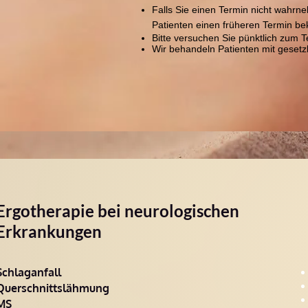
Falls Sie einen Termin nic​ht wahrn
Patienten einen früheren Termin 
Bitte versuchen Sie pünktlich zum 
Wir behandeln Patienten mit gesetzl
Ergotherapie bei neurologischen
Erkrankungen
Schlaganfall
Querschnittslähmung
MS