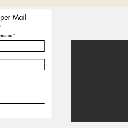
per Mail 
?
chname
*