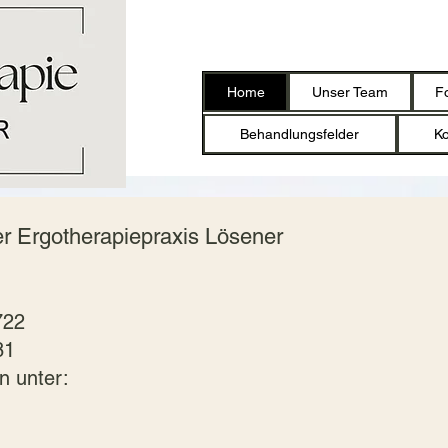
Home
Unser Team
F
Behandlungsfelder
Ko
er Ergotherapiepraxis Lösener
2722
1 ​
n unter: