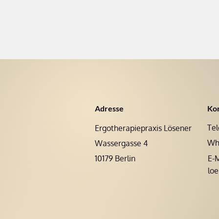
Adresse
Ko
Tel
Ergotherapiepraxis Lösener
Wh
Wassergasse 4
10179 Berlin
E-M
loe